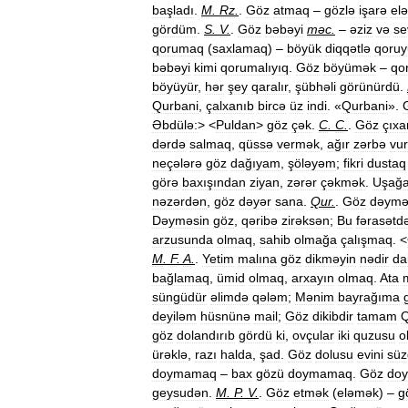
başladı
.
M
.
Rz
.
.
Göz
atmaq
–
gözlə
işarə
el
gördüm
.
S
.
V
.
.
Göz
bəbəyi
məc
.
–
əziz
və
se
qorumaq
(
saxlamaq
) –
böyük
diqqətlə
qoru
bəbəyi
kimi
qorumalıyıq
.
Göz
böyümək
–
qo
böyüyür
,
hər
şey
qaralır
,
şübhəli
görünürdü
.
Qurbani
,
çalxanıb
bircə
üz
indi
. «
Qurbani
».
Əbdülə:
> <
Puldan
>
göz
çək
.
C
.
C
.
.
Göz
çıx
dərdə
salmaq
,
qüssə
vermək
,
ağır
zərbə
vu
neçələrə
göz
dağıyam
,
şöləyəm
;
fikri
dustaq
görə
baxışından
ziyan
,
zərər
çəkmək
.
Uşağ
nəzərdən
,
göz
dəyər
sana
.
Qur
.
.
Göz
dəymə
Dəyməsin
göz
,
qəribə
zirəksən
;
Bu
fərasətd
arzusunda
olmaq
,
sahib
olmağa
çalışmaq
. <
M
.
F
.
A
.
.
Yetim
malına
göz
dikməyin
nədir
da
bağlamaq
,
ümid
olmaq
,
arxayın
olmaq
.
Ata
süngüdür
əlimdə
qələm
;
Mənim
bayrağıma
deyiləm
hüsnünə
mail
;
Göz
dikibdir
tamam
Q
göz
dolandırıb
gördü
ki
,
ovçular
iki
quzusu
o
ürəklə
,
razı
halda
,
şad
.
Göz
dolusu
evini
süz
doymamaq
–
bax
gözü
doymamaq
.
Göz
do
geysudən
.
M
.
P
.
V
.
.
Göz
etmək
(
eləmək
) –
g