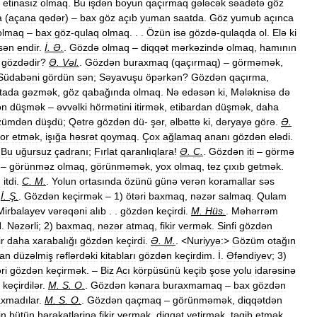
,
etinasız
olmaq
.
Bu
işdən
boyun
qaçırmaq
gələcək
səadətə
göz
a
(
açana
qədər
) –
bax
göz
açıb
yuman
saatda
.
Göz
yumub
açınca
olmaq
–
bax
göz
-
qulaq
olmaq
. . .
Özün
isə
gözdə
-
qulaqda
ol
.
Elə
ki
sən
endir
.
İ
.
Ə
.
.
Gözdə
olmaq
–
diqqət
mərkəzində
olmaq
,
hamının
gözdədir
?
Ə
.
Vəl
.
.
Gözdən
buraxmaq
(
qaçırmaq
) –
görməmək
,
Südabəni
gördün
sən
;
Səyavuşu
öpərkən
?
Gözdən
qaçırma
,
tada
gəzmək
,
göz
qabağında
olmaq
.
Nə
edəsən
ki
,
Mələknisə
də
ən
düşmək
–
əvvəlki
hörmətini
itirmək
,
etibardan
düşmək
,
daha
zümdən
düşdü
;
Qətrə
gözdən
dü
-
şər
,
əlbəttə
ki
,
dəryayə
görə
.
Ə
.
or
etmək
,
işığa
həsrət
qoymaq
.
Çox
ağlamaq
ananı
gözdən
elədi
.
;
Bu
uğursuz
çadranı
;
Fırlat
qaranlıqlara
!
Ə
.
C
.
.
Gözdən
iti
–
görmə
–
görünməz
olmaq
,
görünməmək
,
yox
olmaq
,
tez
çıxıb
getmək
.
n
itdi
.
C
.
M
.
.
Yolun
ortasında
özünü
günə
verən
koramallar
səs
.
İ
.
Ş
.
.
Gözdən
keçirmək
–
1
)
ötəri
baxmaq
,
nəzər
salmaq
.
Qulam
Mirbalayev
vərəqəni
alıb
. .
gözdən
keçirdi
.
M
.
Hüs
.
.
Məhərrəm
H
.
Nəzərli
;
2
)
baxmaq
,
nəzər
atmaq
,
fikir
vermək
.
Sinfi
gözdən
ir
daha
xarabalığı
gözdən
keçirdi
.
Ə
.
M
.
. <
Nuriyyə:
>
Gözüm
otağın
dan
düzəlmiş
rəflərdəki
kitabları
gözdən
keçirdim
.
İ
.
Əfəndiyev
;
3
)
ri
gözdən
keçirmək
. –
Biz
Acı
körpüsünü
keçib
şose
yolu
idarəsinə
keçirdilər
.
M
.
S
.
O
.
.
Gözdən
kənara
buraxmamaq
–
bax
gözdən
xmadılar
.
M
.
S
.
O
.
.
Gözdən
qaçmaq
–
görünməmək
,
diqqətdən
in
bütün
hərəkətlərinə
fikir
vermək
,
diqqət
yetirmək
,
təqib
etmək
,