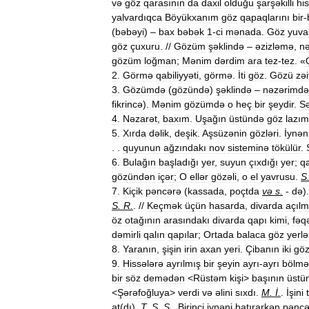
və
göz
qarasının
da
daxil
olduğu
şarşəkilli
hi
yalvardıqca
Böyükxanım
göz
qapaqlarını
bir
-
(
bəbəyi
) –
bax
bəbək
1
-
ci
mənada
.
Göz
yuva
göz
çuxuru
. //
Gözüm
şəklində
–
əzizləmə
,
nə
gözüm
loğman
;
Mənim
dərdim
ara
tez
-
tez
. «
2
.
Görmə
qabiliyyəti
,
görmə
.
İti
göz
.
Gözü
zə
3
.
Gözümdə
(
gözündə
)
şəklində
–
nəzərimdə
fikrincə
).
Mənim
gözümdə
o
heç
bir
şeydir
.
S
4
.
Nəzarət
,
baxım
.
Uşağın
üstündə
göz
lazım
5
.
Xırda
dəlik
,
deşik
.
Aşsüzənin
gözləri
.
İynən
. .
quyunun
ağzındakı
nov
sisteminə
tökülür
.
6
.
Bulağın
başladığı
yer
,
suyun
çıxdığı
yer
;
q
gözündən
içər
;
O
ellər
gözəli
,
o
el
yavrusu
.
S
7
.
Kiçik
pəncərə
(
kassada
,
poçtda
və
s
.
-
də
)
S
.
R
.
. //
Keçmək
üçün
hasarda
,
divarda
açılm
öz
otağının
arasındakı
divarda
qapı
kimi
,
fəq
dəmirli
qalın
qapılar
;
Ortada
balaca
göz
yerlə
8
.
Yaranın
,
şişin
irin
axan
yeri
.
Çibanın
iki
gö
9
.
Hissələrə
ayrılmış
bir
şeyin
ayrı
-
ayrı
bölməl
bir
söz
demədən
<
Rüstəm
kişi
>
başının
üstü
<
Şərəfoğluya
>
verdi
və
əlini
sıxdı
.
M
.
İ
.
.
İşini
at
(
dı
).
T
.
Ş
.
S
.
.
Birinci
iynəni
batırarkən
pəncə