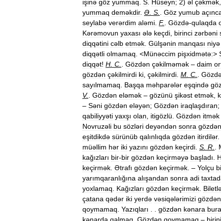
işinə
göz
yummaq
.
S
.
Hüseyn
;
2
)
əl
çəkmək
yummaq
deməkdir
.
Ə
.
S
.
.
Göz
yumub
açınc
seylabə
verərdim
aləmi
.
F
.
.
Gözdə
-
qulaqda
Kərəmovun
yaxası
ələ
keçdi
,
birinci
zərbəni
diqqətini
cəlb
etmək
.
Gülşənin
manqası
niyə
diqqətli
olmamaq
. <
Münəccim
pişxidmətə:
>
diqqət
!
H
.
C
.
.
Gözdən
çəkilməmək
–
daim
or
gözdən
çəkilmirdi
ki
,
çəkilmirdi
.
M
.
C
.
.
Gözd
sayılmamaq
.
Başqa
məhparələr
eşqində
gö
V
.
.
Gözdən
eləmək
–
gözünü
şikəst
etmək
,
k
–
Səni
gözdən
eləyən
;
Gözdən
iraqlaşdıran
qabiliyyəti
yaxşı
olan
,
itigözlü
.
Gözdən
itmək
Novruzəli
bu
sözləri
deyəndən
sonra
gözdə
eşitdikdə
sürünüb
qalınlıqda
gözdən
itirdilər
müəllim
hər
iki
yazını
gözdən
keçirdi
.
S
.
R
.
.
kağızları
bir
-
bir
gözdən
keçirməyə
başladı
.
keçirmək
.
Ətrafı
gözdən
keçirmək
. –
Yolçu
b
yarımqaranlığına
alışandan
sonra
adi
taxta
yoxlamaq
.
Kağızları
gözdən
keçirmək
.
Biletlə
çatana
qədər
iki
yerdə
vəsiqələrimizi
gözdən
qoymamaq
.
Yazıqları
. .
gözdən
kənara
bura
kənarda
qalmaq
.
Gözdən
qoymamaq
–
birin