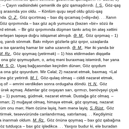
r
. –
Çayın
vadisindəki
çəmənlik
də
göz
qamaşdırırdı
.
İ
.
Ş
.
.
Göz
-
qaş
aş
arasında
yox
oldu
. –
Könlüm
quşu
seyd
oldu
gözü
-
qaş
nda
.
Q
.
Z
.
.
Göz
qıcırtmaq
–
bax
diş
qıcamaq
(«
diş
»
də
). . .
Xanın
Göz
qırpımında
–
bax
göz
açıb
yumunca
(
bəzən
«
bir
»
sözü
ilə
rd
etmək
. –
Bir
göz
qırpımında
düşmən
tankı
artıq
ön
atəş
xəttini
yerləşən
təpəyə
doğru
istiqamət
almışdı
.
Ə
.
M
.
.
Göz
qırpmaq
–
1
)
aq
,
yanıb
sönmək
.
Bakı
milyon
gözlərlə
göz
qırpır
,
uzaqlarda
də
isə
qaranlıq
hamar
bir
sahə
uzanırdı
.
Ə
.
M
.
.
Hər
iki
yanda
bir
M
.
Rz
.
.
Göz
qoymaq
(
yetirmək
) –
1
)
hiss
etdirmədən
diqqətlə
ona
göz
qoymuşdum
,
o
,
artıq
məni
buraxmaq
istəmirdi
,
hər
yana
M
.
S
.
O
.
.
Uşaq
bağçasından
keçirdim
dünən
;
Göz
qoydum
ca
ona
göz
qoyurdum
.
Mir
Cəlal
;
2
)
nəzarət
etmək
,
baxmaq
. <
Lal
inə
göz
yetirirdi
.
M
.
İ
.
.
Göz
-
qulaq
olmaq
–
ciddi
nəzarət
etmək
,
aq
ol
! –
əmrini
verdikdən
sonra
ordugaha
döndü
.
H
.
N
.
.
Göz
,
ürək
açmaq
.
Adamlar
göz
oxşayan
sarı
,
qırmızı
,
bənövşəyi
çiçək
q
–
1
)
pusmaq
,
güdmək
,
nəzarət
etmək
.
Dustağa
göz
olmaq
. –
hman
;
2
)
muğayat
olmaq
,
himayə
etmək
,
göz
qoymaq
,
nəzarət
rüm
onu
mən
;
Həm
özünə
layiq
,
həm
mənə
layiq
.
S
.
Rüst
.
.
Göz
tirmək
,
təsəvvüründə
canlandırmaq
,
xatırlamaq
. . .
Keçdiyimiz
a
inanmalı
oldum
.
M
.
Rz
.
.
Göz
önünə
qoymaq
–
bax
göz
qabağına
öz
tutduqca
–
bax
göz
işlədikcə
. . .
Yaxşısı
budur
ki
,
elə
buradan