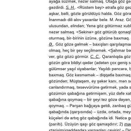
ayağa
süzmək
,
nəzər
salmaq
.
Otağa
göz
gə
gəzdirdi
.
S
.
H
.
. <
Rüstəm
bəy
>
ətrafa
göz
gə
aşkar
,
bəlli
,
gözlə
görüldüyü
halda
.
Göz
gör
İnanmadı
dili
alov
yaxanlar
belə
.
M
.
Araz
.
G
ulusundan
,
elindən
;
Yenə
göz
götürməz
xubl
nəzər
salmaq
. <
Səkinə
>
göz
götürüb
qonaql
oturmaq
,
bir
-
birinin
üzünə
,
gözünə
baxmaq
.
Ə
.
.
Göz
gözə
gəlmək
–
baxışları
qarşılaşma
olmaq
,
heç
bir
şey
seçilməmək
. <
Şahmar
bə
ver
,
göz
gözü
görmür
.
C
.
C
.
.
Qaranlıqda
göz
gözün
görə
bildiyi
qədər
(
adətən
çox
geniş
s
gülümsər
yaşıl
xiyabanlar
;
Yaşıldı
pəncərə
,
baxmaq
.
Göz
kəsməmək
–
diqqətlə
baxmaq
gözündən
;
Müştaqəm
,
ey
şəkər
kanı
,
mən
s
canlandırmaq
,
təsəvvürünə
gətirmək
,
yada
gözümün
qabağına
gətirmişəm
,
yüz
dəfə
xa
qabağına
qoymaq
–
bir
şeyi
tez
gözə
dəyən
qoymaq
. –
Pərşan
bağçaya
getdi
,
zanbaq
gü
qabağında
(
qarşısında
) –
üzdə
,
ortada
,
mey
küçələri
də
artıq
göz
qabağında
idi
.
Nəticə
g
(
parıltı
).
Üzüyün
qaşı
göz
qamaşdırır
;
2
)
mə
<
tariximüqəddəsdə
>
yarpaqları
çevirin
! –
Din