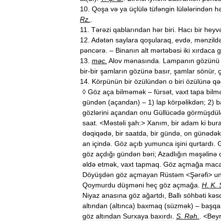
10
.
Qoşa
və
ya
üçlülə
tüfəngin
lülələrindən
h
Rz
.
.
11
.
Tərəzi
qablarından
hər
biri
.
Hacı
bir
heyv
12
.
Adətən
saylara
qoşularaq
,
evdə
,
mənzild
pəncərə
. –
Binanın
alt
mərtəbəsi
iki
xırdaca
g
13
.
məc
.
Alov
mənasında
.
Lampanın
gözünü
bir
-
bir
şamların
gözünə
basır
,
şamlar
sönür
,
14
.
Körpünün
bir
özülündən
o
biri
özülünə
qə
◊
Göz
aça
bilməmək
–
fürsət
,
vaxt
tapa
bil
gündən
(
açandan
) –
1
)
lap
körpəlikdən
;
2
)
b
gözlərini
açandan
onu
Güllücədə
görmüşdül
saat
. <
Məstəli
şah:
>
Xanım
,
bir
adam
ki
bur
dəqiqədə
,
bir
saatda
,
bir
gündə
,
on
günədək
an
içində
.
Göz
açıb
yumunca
işini
qurtardı
.
göz
açdığı
gündən
bəri
;
Azadlığın
məşəlinə
əldə
etmək
,
vaxt
tapmaq
.
Göz
açmağa
maca
Döyüşdən
göz
açmayan
Rüstəm
<
Şərəfi
>
u
Qoymurdu
düşməni
heç
göz
açmağa
.
H
.
K
.
Niyaz
anasına
göz
ağartdı
,
Ballı
söhbəti
kəs
altından
(
altınca
)
baxmaq
(
süzmək
) –
başqa
göz
altından
Surxaya
baxırdı
.
S
.
Rəh
.
. <
Bey