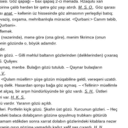
ssəsi
.
Göz
qapağı
–
bax
qapaq
2
-
ci
mənada
.
Rzaqulu
xan
birinə
çalıb
hərdən
bir
qətrə
göz
yaşı
atırdı
.
M
.
S
.
O
.
.
Göz
qarası
sı
anat
.
–
kəllənin
üz
hissəsində
göz
almasının
yerləşdiyi
batıq
;
vaziş
,
oxşama
,
mehribanlıqla
müraciət
. <
Qurbani:
>
Canım
təbib
,
Qurbani
».
ifləmək
.
(
nəzərində
),
mənə
görə
(
ona
görə
),
mənim
fikrimcə
(
onun
ənin
gözündə
o
,
böyük
adamdır
.
dır
.
in
gözü
. –
Gilli
məhlul
baltanın
gözlərindən
(
dəliklərindən
)
çıxaraq
S
.
Quliyev
.
aynaq
,
mənbə
.
Bulağın
gözü
tutulub
. –
Qaynar
bulaqların
.
V
.
.
. <
Qulam
müəllim
>
şüşə
gözün
müqabilinə
gəldi
,
vərəqəni
uzatdı
.
ış
dəlik
.
Hasardan
qonşu
bağa
göz
açmaq
. – <
Tellinin
>
müəllimlə
ət
alçaq
,
bir
arşın
hündürlüyündə
bir
göz
vardı
.
S
.
H
.
.
Üstləri
ri
var
.
H
.
K
.
S
.
.
zü
vardır
.
Yaranın
gözü
açıldı
.
əri
.
Portfelin
kiçik
gözü
.
Şkafın
üst
gözü
.
Xurcunun
gözləri
. –
Heç
ndəki
balaca
dolabçanın
gözünə
qoyulmuş
trubkanı
götürüb
tamam
etdikdən
sonra
xarrat
dolabın
gözlərindəki
kitablara
nəzər
rənin
qırıq
gözünə
yamadığı
kağız
xəfif
səs
çıxardı
.
H
.
N
.
.