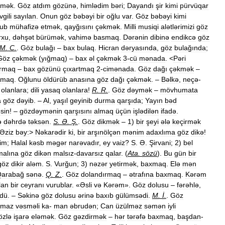
əmək
.
Göz
atdım
gözünə
,
himlədim
bəri
;
Dayandı
şir
kimi
pürvüqar
vgili
sayılan
.
Onun
göz
bəbəyi
bir
oğlu
var
.
Göz
bəbəyi
kimi
yub
mühafizə
etmək
,
qayğısını
çəkmək
.
Milli
musiqi
alətlərimizi
göz
rxu
,
dəhşət
bürümək
,
vahimə
basmaq
.
Dərənin
dibinə
endikcə
göz
M
.
C
.
.
Göz
bulağı
–
bax
bulaq
.
Hicran
dəryasında
,
göz
bulağında
;
Göz
çəkmək
(
yığmaq
) –
bax
əl
çəkmək
3
-
cü
mənada
. <
Pəri
armaq
–
bax
gözünü
çıxartmaq
2
-
cimənada
.
Göz
dağı
çəkmək
–
rmaq
.
Oğlunu
öldürüb
anasına
göz
dağı
çəkmək
. –
Bəlkə
,
neçə
-
olanlara
;
dili
yasaq
olanlara
!
R
.
R
.
.
Göz
dəymək
–
mövhumata
a
göz
dəyib
. –
Al
,
yaşıl
geyinib
durma
qarşıda
;
Yayın
bəd
sin
! –
gözdəymənin
qarşısını
almaq
üçün
işlədilən
ifadə
.
ə
dəhrdə
təksən
.
S
.
Ə
.
Ş
.
.
Göz
dikmək
–
1
)
bir
şeyi
ələ
keçirmək
Əziz
bəy:
>
Nəkarədir
ki
,
bir
arşınölçən
mənim
adaxlıma
göz
dikə
!
im
;
Halal
kəsb
məgər
narəvadır
,
ey
vaiz
?
S
.
Ə
.
Şirvani
;
2
)
bel
malına
göz
dikən
malsız
-
davarsız
qalar
. (
Ata
.
sözü
).
Bu
gün
bir
göz
dikir
aləm
.
S
.
Vurğun
;
3
)
nəzər
yetirmək
,
baxmaq
.
Elə
mən
arabağ
sənə
.
Q
.
Z
.
.
Göz
dolandırmaq
–
ətrafına
baxmaq
.
Kərəm
lan
bir
ceyranı
vurublar
. «
Əsli
və
Kərəm
».
Göz
dolusu
–
fərəhlə
,
dü
. –
Səkinə
göz
dolusu
ərinə
baxıb
gülümsədi
.
M
.
İ
.
.
Göz
ymaz
vəsməli
ka
-
man
əbrudən
;
Can
üzülməz
səmən
iyli
özlə
işarə
eləmək
.
Göz
gəzdirmək
–
hər
tərəfə
baxmaq
,
başdan
-