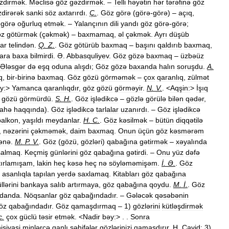
zdirmək
.
Məclisə
göz
gəzdirmək
. –
Telli
həyətin
hər
tərəfinə
göz
zdirərək
sanki
söz
axtarırdı
.
Ç
.
.
Göz
görə
(
görə
-
görə
) –
açıq
,
əgörə
oğurluq
etmək
. –
Yalançının
dili
yandı
göz
görə
-
görə
;
öz
götürmək
(
çəkmək
) –
baxmamaq
,
əl
çəkmək
.
Ayrı
düşüb
ar
telindən
.
Q
.
Z
.
.
Göz
götürüb
baxmaq
–
başını
qaldırıb
baxmaq
,
ara
baxa
bilmirdi
.
Ə
.
Abbasquliyev
.
Göz
gözə
baxmaq
–
üzbəüz
Ələsgər
də
eşq
oduna
alışdı
;
Göz
gözə
baxanda
halın
soruşdu
.
A
.
q
,
bir
-
birinə
baxmaq
.
Göz
gözü
görməmək
–
çox
qaranlıq
,
zülmət
y:
>
Yamanca
qaranlıqdır
,
göz
gözü
görməyir
.
N
.
V
.
. <
Aqşin:
>
İşıq
gözü
görmürdü
.
S
.
H
.
.
Göz
işlədikcə
–
gözlə
görülə
bilən
qədər
,
ahə
haqqında
).
Göz
işlədikcə
tarlalar
uzanırdı
. –
Göz
işlədikcə
balkon
,
yaşıldı
meydanlar
.
H
.
C
.
.
Göz
kəsilmək
–
bütün
diqqətilə
,
nəzərini
çəkməmək
,
daim
baxmaq
.
Onun
üçün
göz
kəsmərəm
ənə
.
M
.
P
.
V
.
.
Göz
(
gözü
,
gözləri
)
qabağına
gətirmək
–
xəyalında
salmaq
.
Keçmiş
günlərini
göz
qabağına
gətirdi
. –
Onu
yüz
dəfə
tırlamışam
,
lakin
heç
kəsə
heç
nə
söyləməmişəm
.
İ
.
Ə
.
.
Göz
,
asanlıqla
tapılan
yerdə
saxlamaq
.
Kitabları
göz
qabağına
llərini
bankaya
salıb
artırmaya
,
göz
qabağına
qoydu
.
M
.
İ
.
.
Göz
danda
.
Nöqsanlar
göz
qabağındadır
. –
Gələcək
qəsəbənin
öz
qabağındadır
.
Göz
qamaşdırmaq
–
1
)
gözlərini
kütləşdirmək
c
.
çox
güclü
təsir
etmək
. <
Nadir
bəy:
> . .
Sonra
isiyasi
minlərcə
qanlı
səhifələr
gözlərinizi
qamaşdırır
.
H
.
Cavid
;
3
)