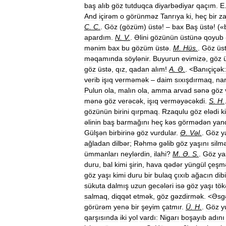
baş
alıb
göz
tutduqca
diyarbədiyar
qaçım
.
E
And
içirəm
o
görünməz
Tanrıya
ki
,
heç
bir
z
C
.
C
.
.
Göz
(
gözüm
)
üstə
! –
bax
Baş
üstə
! («
apardım
.
N
.
V
.
.
Əlini
gözünün
üstünə
qoyub
mənim
bax
bu
gözüm
üstə
.
M
.
Hüs
.
.
Göz
üs
məqamında
söylənir
.
Buyurun
evimizə
,
göz
göz
üstə
,
qız
,
qadan
alım
!
A
.
Ə
.
. <
Banıçiçək:
verib
işıq
verməmək
–
daim
sıxışdırmaq
,
na
Pulun
ola
,
malın
ola
,
amma
arvad
sənə
göz
mənə
göz
verəcək
,
işıq
verməyəcəkdi
.
S
.
H
.
gözünün
birini
qırpmaq
.
Rzaqulu
göz
elədi
ki
əlinin
baş
barmağını
heç
kəs
görmədən
yan
Gülşən
birbirinə
göz
vurdular
.
Ə
.
Vəl
.
.
Göz
y
ağladan
dilbər
;
Rəhmə
gəlib
göz
yaşını
silm
ümmanları
neylərdin
,
ilahi
?
M
.
Ə
.
S
.
.
Göz
ya
duru
,
bal
kimi
şirin
,
hava
qədər
yüngül
çeşm
göz
yaşı
kimi
duru
bir
bulaq
çıxıb
ağacın
dibi
sükuta
dalmış
uzun
gecələri
isə
göz
yaşı
tök
salmaq
,
diqqət
etmək
,
göz
gəzdirmək
. <
Əsg
görürəm
yenə
bir
şeyim
çatmır
.
Ü
.
H
.
.
Göz
y
qarşısında
iki
yol
vardı:
Nigarı
boşayıb
adını