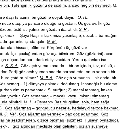
ər
biri
.
Tüfəngin
iki
gözünü
də
sıxdım
,
ancaq
heç
biri
dəymədi
.
M
.
ərə
daşı
tərəzinin
bir
gözünə
qoyub
deyir
. .
Ə
.
H
.
.
ə
neçə
otaq
,
ya
pəncərə
olduğunu
göstərir
.
Üç
göz
ev
.
İki
göz
özdən
,
üstü
isə
yalnız
bir
gözdən
ibarət
idi
.
S
.
R
.
.
çəkmək
. –
Şeyx
Haşimi
kiçik
mizə
yaxınlaşıb
,
qəzəblə
barmağını
çadır
qaranlıq
içində
qalır
.
Ə
.
M
.
.
dər
olan
hissəsi
,
bölməsi
.
Körpünün
üç
gözü
var
.
məmək
.
İşin
çoxluğundan
göz
aça
bilmirəm
.
Göz
(
gözlərini
)
açan
aşa
düşəndən
bəri
,
dərk
etdiyi
vaxtdan
.
Yerdə
qalanları
isə
ər
.
S
.
S
.
A
.
.
Göz
açıb
yuman
saatda
–
bir
an
içində
,
tez
,
əlüstü
,
o
adan
Pariji
göz
açıb
yuman
saatda
bərbad
edə
,
onun
xəbərin
bir
bura
çatdıra
bilməz
?
M
.
F
.
A
.
.
Göz
açıb
yumunca
–
bir
anda
,
bir
Göz
açmaq
–
1
)
dünyaya
gəlmək
,
doğulmaq
.
İnsanoğlu
bu
aləmə
qurban
olmuş
pərvanətək
.
S
.
Vurğun
;
2
)
macal
tapmaq
,
imkan
lım
yoxdur
.
Göz
açmamaq
–
macalı
,
vaxtı
,
imkanı
olmamaq
.
nuda
bilmirdi
.
M
.
İ
.
. <
Osman:
>
Basırdı
gülləni
sola
,
həm
sağa
;
S
.
.
Göz
ağartmaq
–
qorxuducu
nəzərlə
,
hədələyici
tərzdə
baxmaq
.
di
.
Ə
.
Vəl
.
.
Göz
ağartması
vermək
–
bax
göz
ağartmaq
.
Göz
larına
sezdirmədən
,
gizlicə
baxmaq
(
süzmək
).
Hüseyn
oynadıqca
rək
> . .
göz
altından
məclisdə
olan
gəlinləri
,
qızları
süzməyə