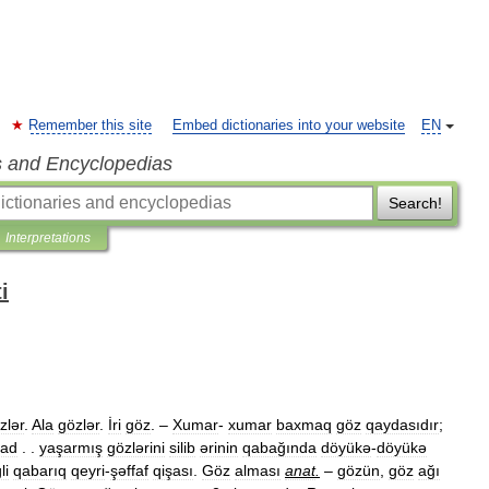
Remember this site
Embed dictionaries into your website
EN
s and Encyclopedias
Search!
Interpretations
i
zlər
.
Ala
gözlər
.
İri
göz
. –
Xumar
-
xumar
baxmaq
göz
qaydasıdır
;
vad
. .
yaşarmış
gözlərini
silib
ərinin
qabağında
döyükə
-
döyükə
li
qabarıq
qeyri
-
şəffaf
qişası
.
Göz
alması
anat
.
–
gözün
,
göz
ağı