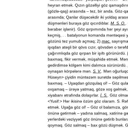
heyran
etmək
.
Qızın
gözəlliyi
göz
qamaşdırı
(
gözlə
-
qaş
)
arasında
–
tez
,
bir
anda
.
Göz
-
q
arasında
;
Qanlar
düşəcəkdir
iki
yoldaş
arası
düşmənləri
buraya
göz
qıcırdıblar
.
M
.
S
.
O
.
.
bərabər
işlənir
).
Göz
qırpımında
hər
şeyi
ayı
keçmiş
, . .
batalyonun
komanda
məntəqəsi
gözünü
tez
yumub
açmaq
;
2
)
məc
.
sayrışm
işıqdan
atəşli
bir
qövs
cızır
,
qövsdən
o
tərəf
çağırımlıqda
göz
qırpan
bir
işıltı
görünürdü
.
baxmaq
,
fikir
vermək
,
müşahidə
etmək
.
Mən
gedirdimsə
kölgəm
kimi
dalımca
sürünürdü
.
oynaşan
körpələrə
mən
.
S
.
V
.
.
Mən
oğurluq
Hüseyn
>
çiyidin
müntəzəm
surətdə
səpilməs
baxmaq
. –
Uşaqdan
gözqulaq
ol
! –
Göz
qul
oxşamaq
–
ürəyə
yatmaq
,
gözə
xoş
gəlmək
xiyabanı
ətrafında
dolaşırlar
.
İ
.
Ş
.
.
Göz
olma
<
Yusif:
>
Hər
ikisinə
özüm
göz
olaram
.
S
.
Rə
etmək
.
Uşağa
göz
ol
! –
Göz
ol
balamıza
,
gö
önünə
gətirmək
–
yadına
salmaq
,
xatirinə
gə
yerlərdəki
vəziyyəti
göz
önünə
gətirib
bunlar
qoymaq
.
Göz
salmaq
–
bax
gözü
düşmək
.
G