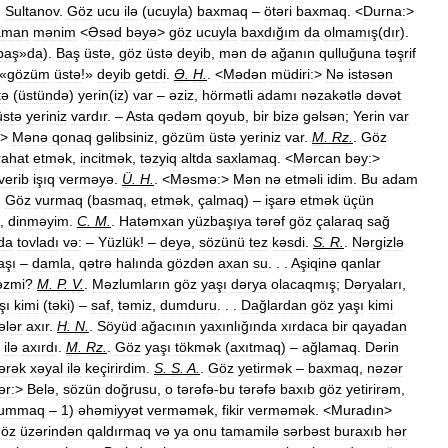
.
Sultanov
.
Göz
ucu
ilə
(
ucuyla
)
baxmaq
–
ötəri
baxmaq
. <
Durna:
>
aman
mənim
<
Əsəd
bəyə
>
göz
ucuyla
baxdığım
da
olmamış
(
dır
).
baş
»
da
).
Baş
üstə
,
göz
üstə
deyib
,
mən
də
ağanın
qulluğuna
təşrif
«
gözüm
üstə
!»
deyib
getdi
.
Ə
.
H
.
. <
Mədən
müdiri:
>
Nə
istəsən
tə
(
üstündə
)
yerin
(
iz
)
var
–
əziz
,
hörmətli
adamı
nəzakətlə
dəvət
üstə
yeriniz
vardır
. –
Asta
qədəm
qoyub
,
bir
bizə
gəlsən
;
Yerin
var
>
Mənə
qonaq
gəlibsiniz
,
gözüm
üstə
yeriniz
var
.
M
.
Rz
.
.
Göz
rahat
etmək
,
incitmək
,
təzyiq
altda
saxlamaq
. <
Mərcan
bəy:
>
verib
işıq
verməyə
.
Ü
.
H
.
. <
Məsmə:
>
Mən
nə
etməli
idim
.
Bu
adam
.
Göz
vurmaq
(
basmaq
,
etmək
,
çalmaq
) –
işarə
etmək
üçün
,
dinməyim
.
C
.
M
.
.
Hatəmxan
yüzbaşıya
tərəf
göz
çalaraq
sağ
da
tovladı
və:
–
Yüzlük
! –
deyə
,
sözünü
tez
kəsdi
.
S
.
R
.
.
Nərgizlə
aşı
–
damla
,
qətrə
halında
gözdən
axan
su
. . .
Aşiqinə
qanlar
əzmi
?
M
.
P
.
V
.
.
Məzlumların
göz
yaşı
dərya
olacaqmış
;
Dəryaları
,
şı
kimi
(
təki
) –
saf
,
təmiz
,
dumduru
. . .
Dağlardan
göz
yaşı
kimi
ələr
axır
.
H
.
N
.
.
Söyüd
ağacının
yaxınlığında
xırdaca
bir
qayadan
ilə
axırdı
.
M
.
Rz
.
.
Göz
yaşı
tökmək
(
axıtmaq
) –
ağlamaq
.
Dərin
ərək
xəyal
ilə
keçirirdim
.
S
.
S
.
A
.
.
Göz
yetirmək
–
baxmaq
,
nəzər
ər:
>
Belə
,
sözün
doğrusu
,
o
tərəfə
-
bu
tərəfə
baxıb
göz
yetirirəm
,
ummaq
–
1
)
əhəmiyyət
verməmək
,
fikir
verməmək
. <
Muradın
>
öz
üzərindən
qaldırmaq
və
ya
onu
tamamilə
sərbəst
buraxıb
hər