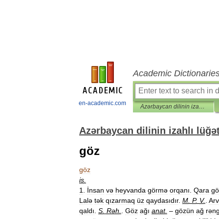
Academic Dictionarie
en-academic.com
Azərbaycan dilinin izahlı lüğəti
Azərbaycan dilinin izahlı lüğət
göz
göz
is
.
1
.
İnsan
və
heyvanda
görmə
orqanı
.
Qara
gö
Lalə
tək
qızarmaq
üz
qaydasıdır
.
M
.
P
.
V
.
.
Ar
qaldı
.
S
.
Rəh
.
.
Göz
ağı
anat
.
–
gözün
ağ
rəng